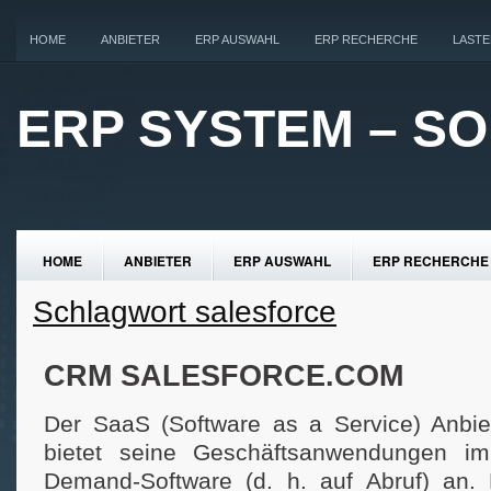
HOME
ANBIETER
ERP AUSWAHL
ERP RECHERCHE
LAST
ERP SYSTEM – S
HOME
ANBIETER
ERP AUSWAHL
ERP RECHERCHE
Schlagwort salesforce
CRM SALESFORCE.COM
Der SaaS (Software as a Service) Anbie
bietet seine Geschäftsanwendungen im
Demand-Software (d. h. auf Abruf) an. 